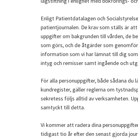
lagstiftning i enlighet med bokförings- oc
Enligt Patientdatalagen och Socialstyrelsens
patientjournalen. De krav som ställs är att 
uppgifter om bakgrunden till vården, de 
som görs, och de åtgärder som genomförs. 
information som vi har lämnat till dig som
intyg och remisser samt ingående och utg
För alla personuppgifter, både sådana du 
kundregister, gäller reglerna om tystnads
sekretess följs alltid av verksamheten. U
samtyckt till detta.
Vi kommer att radera dina personuppgifter
tidigast tio år efter den senast gjorda jo