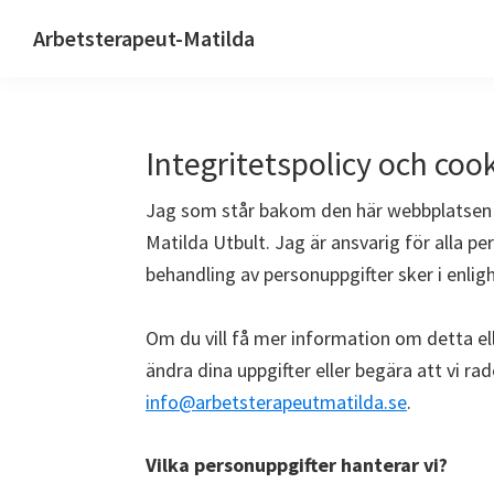
Skip
Skip
Skip
Skip
Arbetsterapeut-Matilda
to
to
to
to
Kognitivt
primary
main
primary
footer
stöd
navigation
content
sidebar
Integritetspolicy och coo
Jag som står bakom den här webbplatsen 
Matilda Utbult. Jag är ansvarig för alla p
behandling av personuppgifter sker i enligh
Om du vill få mer information om detta elle
ändra dina uppgifter eller begära att vi rad
info@arbetsterapeutmatilda.se
.
Vilka personuppgifter hanterar vi?