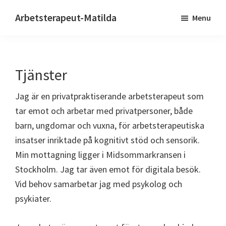
Skip
Skip
Skip
Arbetsterapeut-Matilda
Menu
to
to
to
Kognitivt
main
primary
footer
stöd
content
sidebar
Tjänster
Jag är en privatpraktiserande arbetsterapeut som
tar emot och arbetar med privatpersoner, både
barn, ungdomar och vuxna, för arbetsterapeutiska
insatser inriktade på kognitivt stöd och sensorik.
Min mottagning ligger i Midsommarkransen i
Stockholm. Jag tar även emot för digitala besök.
Vid behov samarbetar jag med psykolog och
psykiater.